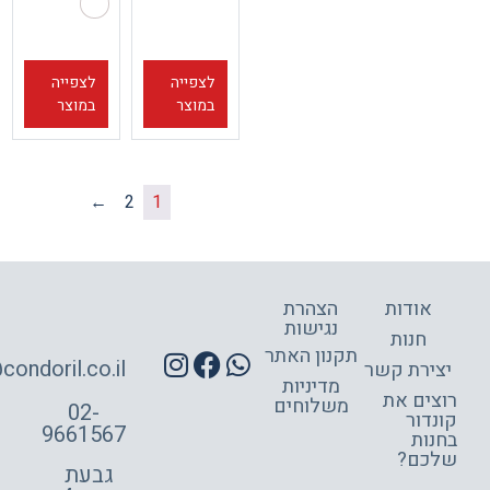
לצפייה
לצפייה
במוצר
במוצר
←
2
1
אודות
הצהרת
נגישות
חנות
תקנון האתר
site@condoril.co.il
ירת קשר
מדיניות
צים את
משלוחים
02-
דור
9661567
ות
כם?
גבעת