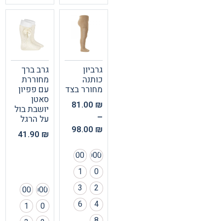
גרביון
גרב ברך
כותנה
מחוררת
מחורר בצד
עם פפיון
סאטן
81.00
₪
יושבת בול
–
על הרגל
98.00
₪
41.90
₪
00
000
1
0
3
2
00
000
6
4
1
0
8