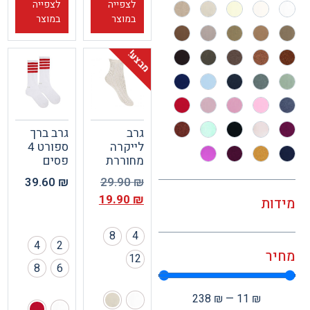
לצפייה
לצפייה
במוצר
במוצר
מבצע!
גרב
גרב ברך
לייקרה
ספורט 4
מחוררת
פסים
39.60
₪
29.90
₪
19.90
₪
ות
8
4
4
2
ר
12
8
6
238
₪
—
11
₪