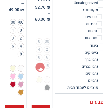
Uncategorize
–
52.70
₪
49.00
₪
קססוריז
–
ובעים
60.30
₪
00
000
פפות
1
0
יכות
מיכות
3
2
0
00
יגוד
6
4
4
2
ייסיקים
8
8
6
רבי ברך
10
רבי גברים
רביונים
רביים
וצרים לעמוד הבית
ים