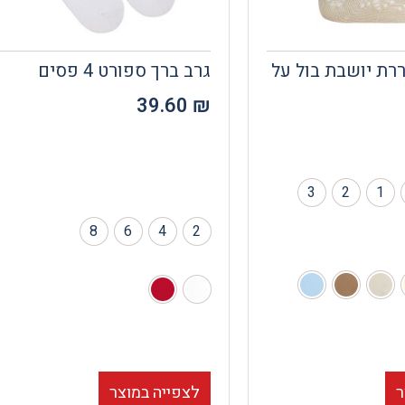
רת יושבת בול על
גרב ברך ספורט 4 פסים
39.60
₪
3
2
1
8
6
4
2
לצפייה במוצר
ר