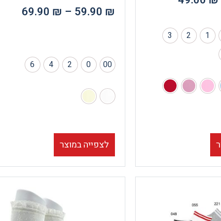
49.00
₪
69.90
₪
–
59.90
₪
3
2
1
6
4
2
0
00
לצפייה במוצר
ר