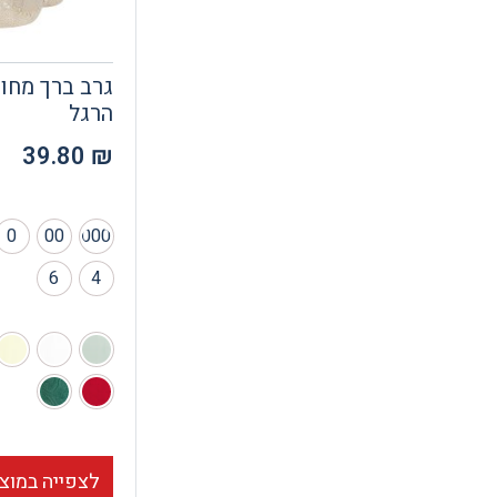
גרב ברך מחור
הרגל
39.80
₪
0
00
000
6
4
לצפייה במוצ