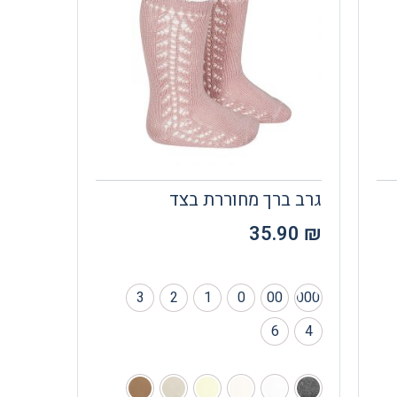
גרב ברך מחוררת בצד
35.90
₪
3
2
1
0
00
000
6
4