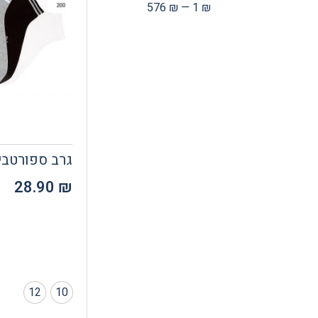
576
₪
—
1
₪
גרב ספורטבי
28.90
₪
12
10