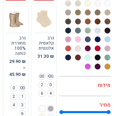
גרב
גרב
קלאסית
מחוררת
אלגנטית
100%
כותנה
31.30
₪
29.90
₪
–
45.90
₪
00
000
ות
2
0
0
00
6
4
2
1
ר
4
3
6