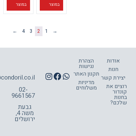
במוצר
במוצר
←
4
3
2
1
→
אודות
הצהרת
נגישות
חנות
תקנון האתר
site@condoril.co.il
ירת קשר
מדיניות
צים את
משלוחים
02-
דור
9661567
ות
כם?
גבעת
משה 4,
ירושלים