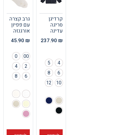
קרדיגן
גרב קצרה
סריגה
עם פפיון
עדינה
אורגנזה
45.90
₪
237.90
₪
0
00
5
4
4
2
8
6
8
6
12
10