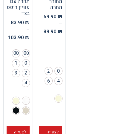
מחורר
תחרה עם
תחרה
פפיון ריפס
בצד
69.90
₪
83.90
₪
–
–
89.90
₪
103.90
₪
00
000
1
0
2
0
3
2
6
4
4
לצפייה
לצפייה