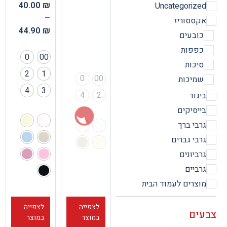
40.00
₪
Uncategorize
–
קססוריז
44.90
₪
ובעים
פפות
0
00
יכות
2
1
0
00
מיכות
4
3
4
2
יגוד
ייסיקים
רבי ברך
רבי גברים
רביונים
רביים
וצרים לעמוד הבית
לצפייה
לצפייה
ים
במוצר
במוצר