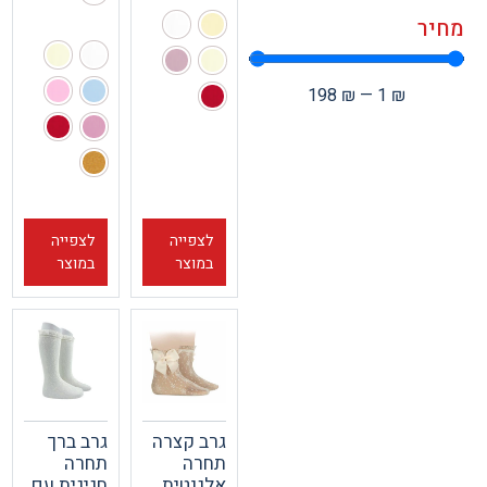
ר
198
₪
—
1
₪
לצפייה
לצפייה
במוצר
במוצר
גרב קצרה
גרב ברך
תחרה
תחרה
אלגנטית
חגיגית עם