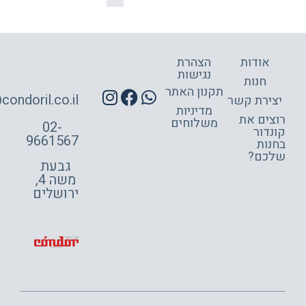
אודות
הצהרת
נגישות
חנות
תקנון האתר
site@condoril.co.il
ירת קשר
מדיניות
צים את
משלוחים
02-
דור
9661567
ות
כם?
גבעת
משה 4,
ירושלים