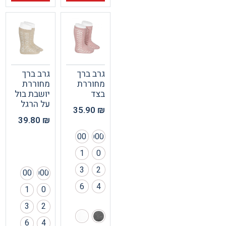
גרב ברך
גרב ברך
מחוררת
מחוררת
בצד
יושבת בול
על הרגל
35.90
₪
39.80
₪
00
000
1
0
3
2
00
000
6
4
1
0
3
2
6
4