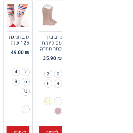
גרב ברך
גרב חגיגת
עם סיומת
125 שנה
כתר תחרה
49.00
₪
35.90
₪
4
2
2
0
8
6
6
4
U
לצפייה
לצפייה