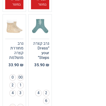
במוצר
במוצר
גרב קצרה
גרב
"Dress
מחוררת
your
קצרה
Steps"
מושלמת
33.90
₪
35.90
₪
0
00
2
1
4
3
4
2
6