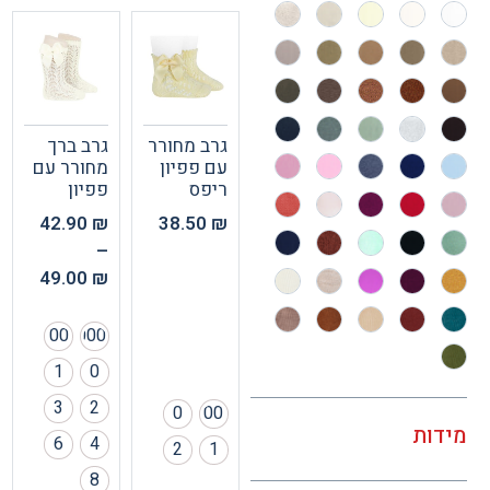
גרב מחורר
גרב ברך
עם פפיון
מחורר עם
ריפס
פפיון
42.90
₪
38.50
₪
–
49.00
₪
00
000
1
0
3
2
0
00
ות
6
4
2
1
8