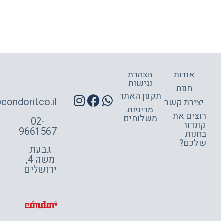
הצהרת
נגישות
תקנון האתר
site@condoril.co.il
ר
מדיניות
משלוחים
02-
9661567
גבעת
משה 4,
ירושלים