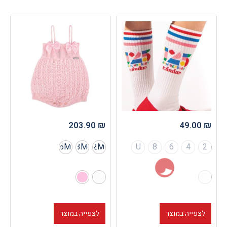
203.90
₪
6M
3M
12M
U
8
6
וצר
לצפייה במוצר