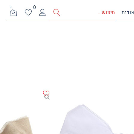
0
0
ודות
פיון
טבלת
32.90
₪
מידות
מידה
U
Pol
צבע