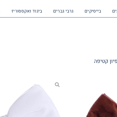
ים
בייסיקים
גרבי גברים
ביגוד ואקססוריז
א
יון קטיפה
סיכת
מק"ט:
סיכת פ
50.950.000
קטיפה
פפיון
קטיפה
100%
yester