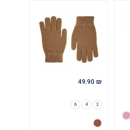
49.90
₪
6
4
2