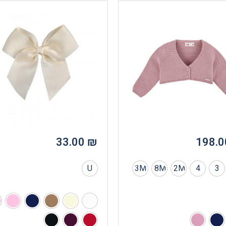
33.00
₪
198.
U
3M
18M
12M
4
3