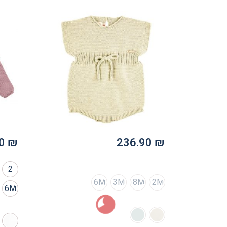
00
₪
236.90
₪
2
6M
3M
18M
12M
6M