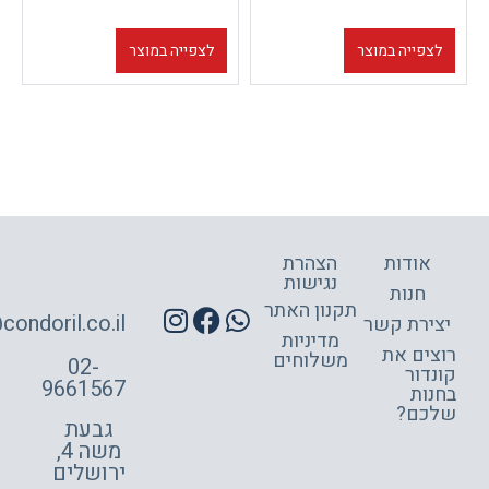
וצר
לצפייה במוצר
הצהרת
נגישות
תקנון האתר
site@condoril.co.il
ר
מדיניות
משלוחים
02-
9661567
גבעת
משה 4,
ירושלים