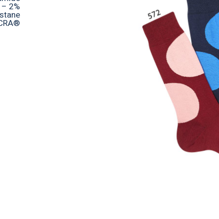
– 2%
astane
CRA®