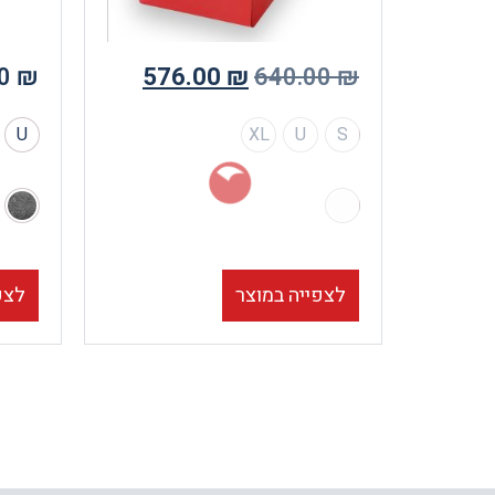
90
₪
576.00
₪
640.00
₪
U
XL
U
S
לצפייה במוצר
לצפ