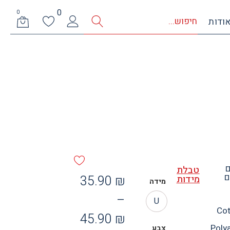
0
0
ודות
ם
טבלת
ם
35.90
₪
מידות
מידה
–
U
Cot
45.90
₪
Poly
צבע