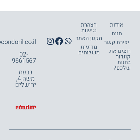
אודות
הצהרת
נגישות
חנות
תקנון האתר
site@condoril.co.il
ירת קשר
מדיניות
צים את
משלוחים
02-
דור
9661567
ות
כם?
גבעת
משה 4,
ירושלים