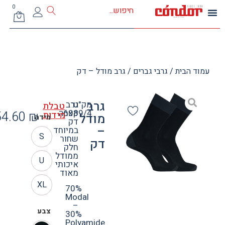
0
ד הבית
/
גרבי גברים
/ גרב מודל – דק
גרב
מק"ט:
גרב
טבלת
6089/4
קצרה
54.60
₪
מידות
מודל
מידה
דק
–
במיוחד
S
שחור
דק
חלק
ממודל
U
איכותי
מאוד
XL
70%
Modal
–
צבע
30%
Polyamide