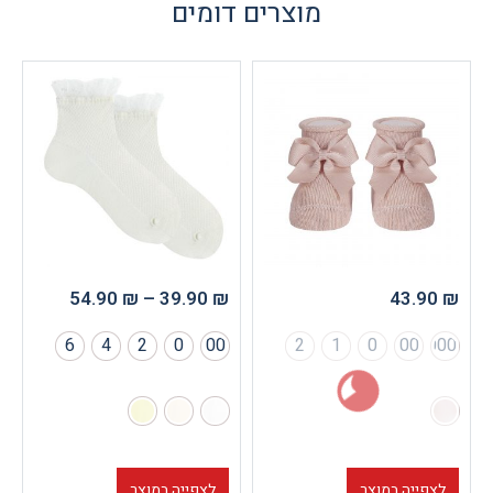
מוצרים דומים
54.90
₪
–
39.90
₪
6
4
2
0
00
2
1
0
וצר
לצפייה במוצר