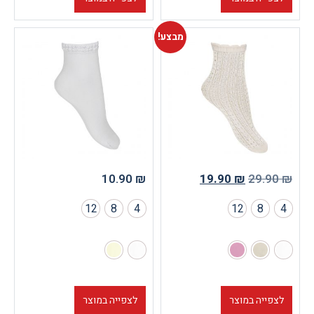
מבצע!
10.90
₪
19.90
12
8
4
12
וצר
לצפייה במוצר