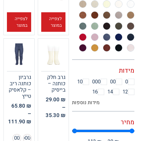
לצפייה
לצפייה
במוצר
במוצר
ות
גרב חלק
גרביון
10
000
00
כותנה –
כותנה ריב
בייסיק
– קלאסיק
16
14
1
טייץ
29.00
₪
מידות נוספות
65.80
₪
–
–
35.30
₪
111.90
₪
ר
00
000