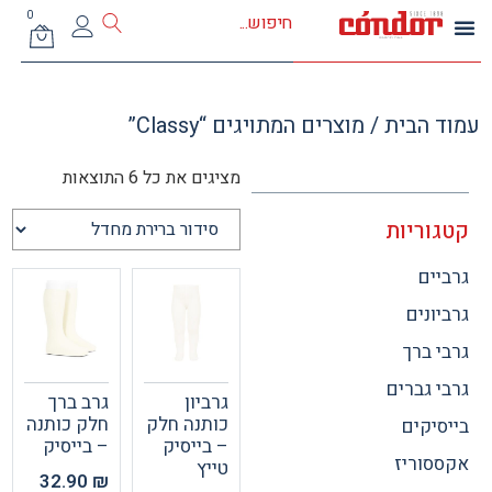
0
 הבית
/ מוצרים המתויגים “Classy”
מציגים את כל ⁦6⁩ התוצאות
וריות
ים
ונים
 ברך
 גברים
גרביון
גרב ברך
כותנה חלק
חלק כותנה
יקים
– בייסיק
– בייסיק
וריז
טייץ
32.90
₪