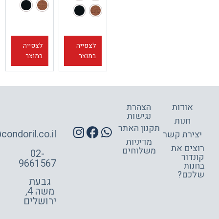
לצפייה
לצפייה
במוצר
במוצר
אודות
הצהרת
נגישות
חנות
תקנון האתר
site@condoril.co.il
ירת קשר
מדיניות
צים את
משלוחים
02-
דור
9661567
ות
כם?
גבעת
משה 4,
ירושלים