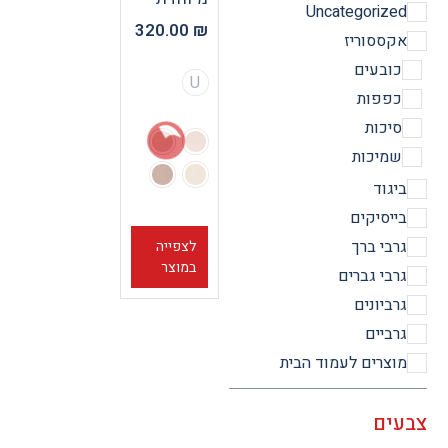
Uncategorize
320.00
₪
קססוריז
ובעים
U
פפות
יכות
מיכות
יגוד
ייסיקים
רבי ברך
לצפייה
במוצר
רבי גברים
רביונים
רביים
וצרים לעמוד הבית
ים