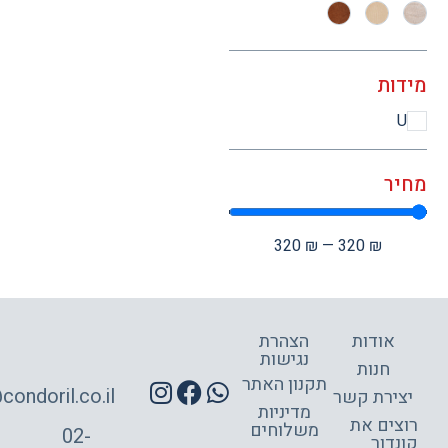
ות
ר
320
₪
—
320
₪
אודות
הצהרת
נגישות
חנות
תקנון האתר
site@condoril.co.il
ירת קשר
מדיניות
צים את
משלוחים
02-
דור