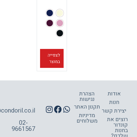
לצפייה
במוצר
אודות
הצהרת
נגישות
חנות
תקנון האתר
site@condoril.co.il
ירת קשר
מדיניות
צים את
משלוחים
02-
דור
9661567
ות
כם?