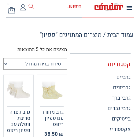
0
 הבית
/ מוצרים המתויגים “פפיון”
מציגים את כל ⁦5⁩ התוצאות
וריות
ים
ונים
 ברך
 גברים
גרב מחורר
גרב קצרה
עם פפיון
סריגת
יקים
ריפס
וופלה עם
וריז
פפיון ריפס
38.50
₪