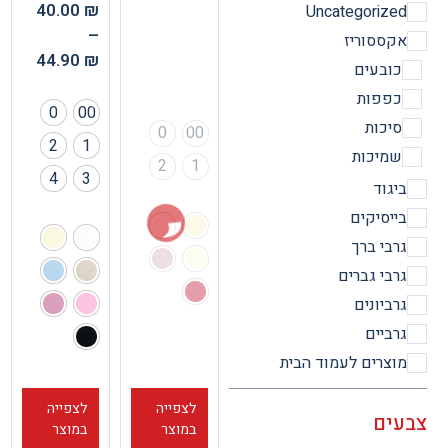
40.00
₪
Uncategorize
–
קססוריז
44.90
₪
ובעים
פפות
0
00
יכות
0
00
2
1
מיכות
2
1
4
3
יגוד
ייסיקים
רבי ברך
רבי גברים
רביונים
רביים
וצרים לעמוד הבית
לצפייה
לצפייה
ים
במוצר
במוצר