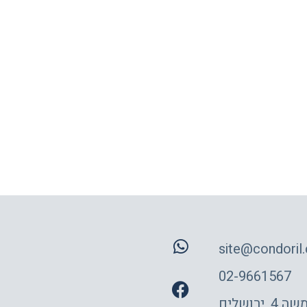
site@condoril.c
02-9661567
 ירושלים