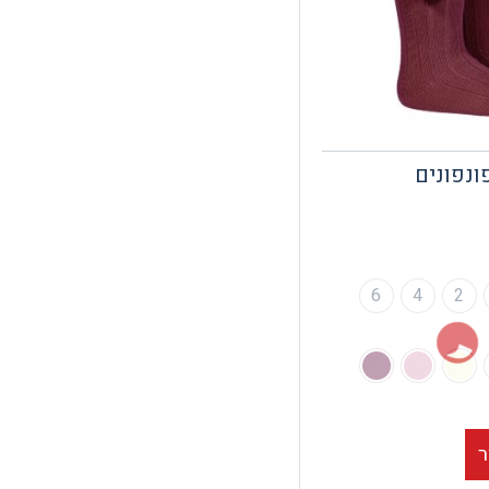
ונפונים
6
4
2
ר