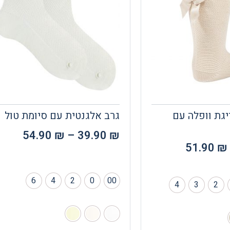
יגת וופלה עם
גרב אלגנטית עם סיומת טול
54.90
₪
–
39.90
₪
51.90
₪
6
4
2
0
00
4
3
2