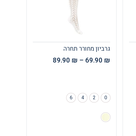
גרביון מחורר תחרה
89.90
₪
–
69.90
₪
6
4
2
0