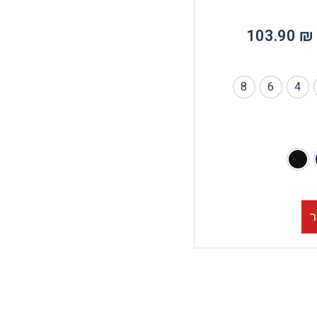
103.90
₪
8
6
4
ר