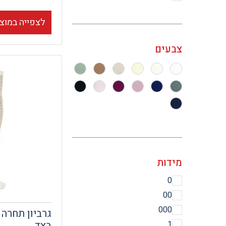
לצפייה במוצ
צבעים
מידות
0
00
000
גרביון תחרה 
1
בצד