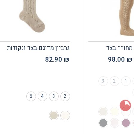
 מחורר בצד
גרביון מדוגם בצד ונקודות
82.90
₪
98.00
₪
3
2
1
6
4
3
2