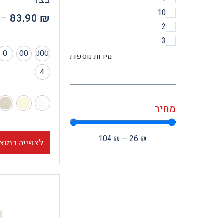
10
–
83.90
₪
2
3
0
00
000
מידות נוספות
4
מחיר
104
₪
—
26
₪
לצפייה במוצ