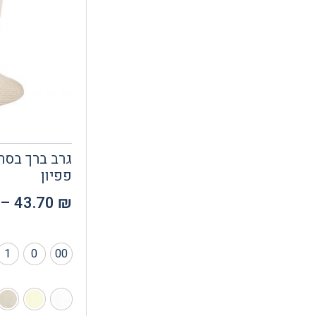
גרב ברך בסר
פפיון
–
43.70
₪
1
0
00