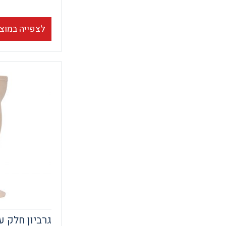
לצפייה במוצ
גרביון חלק ע