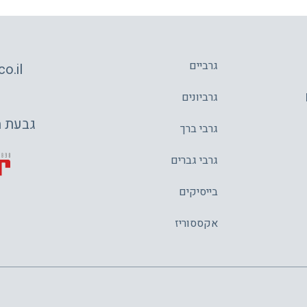
גרביים
o.il
גרביונים
גבעת משה 4,
גרבי ברך
גרבי גברים
בייסיקים
אקססוריז