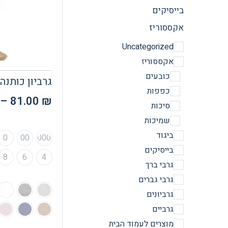
בייסיקים
אקססוריז
Uncategorized
אקססוריז
כובעים
גרביון כותנה
כפפות
–
81.00
₪
סיכות
שמיכות
ביגוד
0
00
000
בייסיקים
8
6
4
גרבי ברך
גרבי גברים
גרביונים
גרביים
מוצרים לעמוד הבית