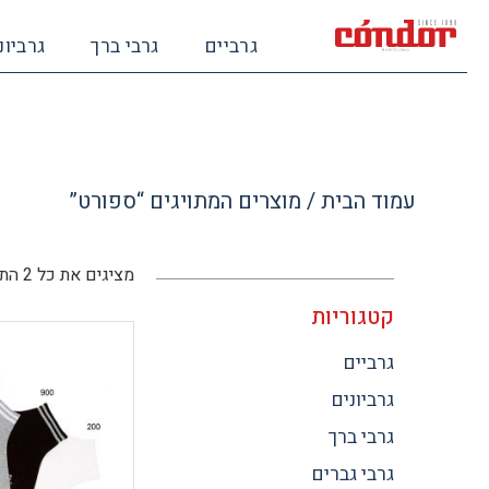
גרביים
גרבי ברך
גרביונ
עמוד הבית
/ מוצרים המתויגים “ספורט”
מציגים את כל ⁦2⁩ התוצאות
קטגוריות
גרביים
גרביונים
גרבי ברך
גרבי גברים