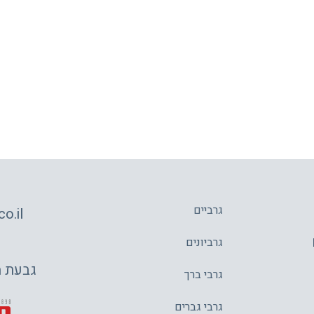
גרביים
o.il
גרביונים
גבעת משה 4,
גרבי ברך
גרבי גברים