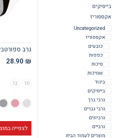
בייסיקים
אקססוריז
Uncategorized
אקססוריז
כובעים
גרב ספורטבי
כפפות
28.90
₪
סיכות
שמיכות
ביגוד
12
10
בייסיקים
גרבי ברך
גרבי גברים
גרביונים
גרביים
לצפייה במוצ
מוצרים לעמוד הבית