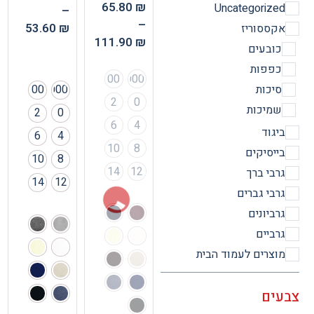
65.80
₪
Uncategorize
–
–
53.60
₪
קססוריז
111.90
₪
ובעים
פפות
00
000
יכות
00
000
2
0
מיכות
2
0
6
4
יגוד
6
4
10
8
ייסיקים
10
8
14
12
רבי ברך
14
12
רבי גברים
רביונים
רביים
וצרים לעמוד הבית
ים