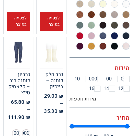
לצפייה
לצפייה
במוצר
במוצר
ות
גרב חלק
גרביון
10
000
00
כותנה –
כותנה ריב
בייסיק
– קלאסיק
16
14
1
טייץ
29.00
₪
מידות נוספות
65.80
₪
–
–
35.30
₪
111.90
₪
ר
00
000