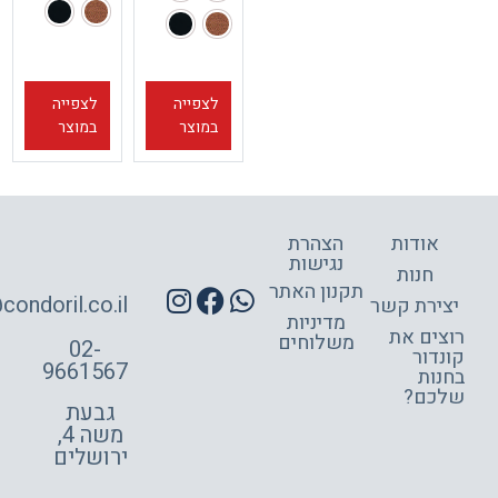
לצפייה
לצפייה
במוצר
במוצר
אודות
הצהרת
נגישות
חנות
תקנון האתר
site@condoril.co.il
ירת קשר
מדיניות
צים את
משלוחים
02-
דור
9661567
ות
כם?
גבעת
משה 4,
ירושלים