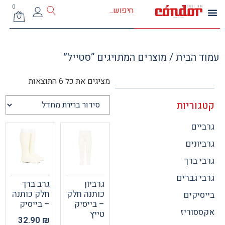
0
 הבית
/ מוצרים המתויגים “סטייל”
מציגים את כל ⁦6⁩ התוצאות
וריות
ים
ונים
 ברך
 גברים
גרביון
גרב ברך
כותנה חלק
חלק כותנה
יקים
– בייסיק
– בייסיק
וריז
טייץ
32.90
₪