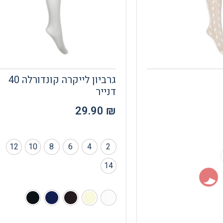
גרביון לייקרה קונדורלה 40
דנייר
29.90
₪
12
10
8
6
4
2
14