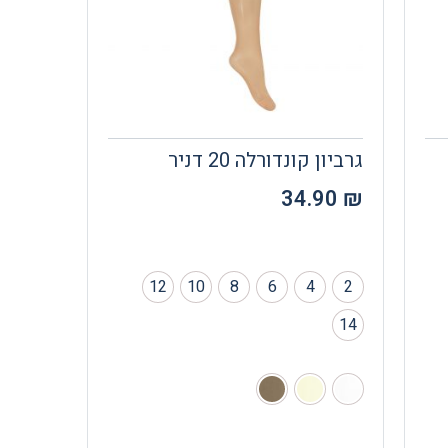
גרביון קונדורלה 20 דניר
34.90
₪
12
10
8
6
4
2
14