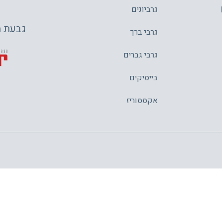
גרביונים
גבעת משה 4,
גרבי ברך
גרבי גברים
בייסיקים
אקססוריז