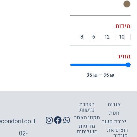
ות
8
6
12
1
ר
35
₪
—
35
₪
אודות
הצהרת
נגישות
חנות
תקנון האתר
site@condoril.co.il
ירת קשר
מדיניות
צים את
משלוחים
02-
דור