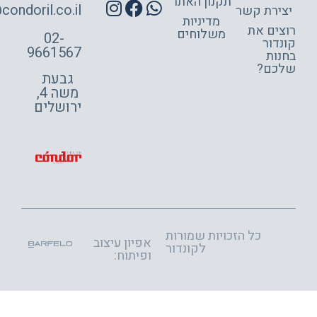
תקנון האתר
site@condoril.co.il
ירת קשר
מדיניות
צים את
משלוחים
02-
דור
9661567
ות
כם?
גבעת
משה 4,
ירושלים
כל הזכויות שמורות
אפיון עיצוב
לקונדור
ופיתוח: