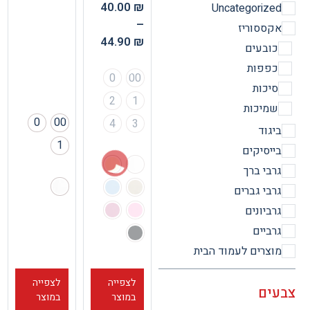
40.00
₪
Uncategorize
–
קססוריז
44.90
₪
ובעים
פפות
0
00
יכות
2
1
מיכות
0
00
4
3
יגוד
1
ייסיקים
רבי ברך
רבי גברים
רביונים
רביים
וצרים לעמוד הבית
לצפייה
לצפייה
ים
במוצר
במוצר