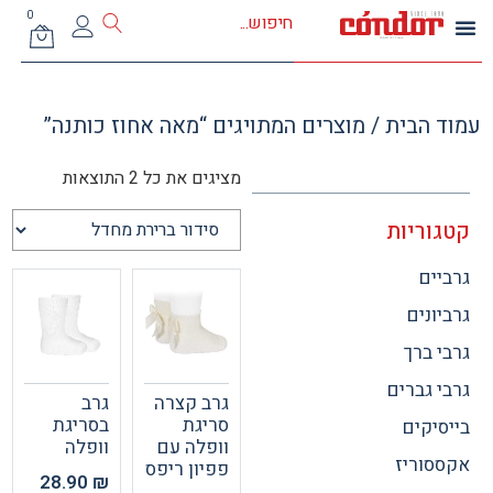
0
 הבית
/ מוצרים המתויגים “מאה אחוז כותנה”
מציגים את כל ⁦2⁩ התוצאות
וריות
ים
ונים
 ברך
 גברים
גרב קצרה
גרב
סריגת
בסריגת
יקים
וופלה עם
וופלה
וריז
פפיון ריפס
28.90
₪