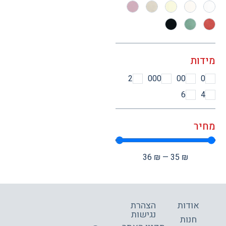
ות
2
000
00
6
ר
36
₪
—
35
₪
אודות
הצהרת
נגישות
חנות