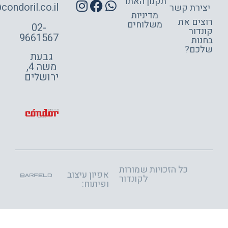
תקנון האתר
site@condoril.co.il
ירת קשר
מדיניות
צים את
משלוחים
02-
דור
9661567
ות
כם?
גבעת
משה 4,
ירושלים
כל הזכויות שמורות
אפיון עיצוב
לקונדור
ופיתוח: