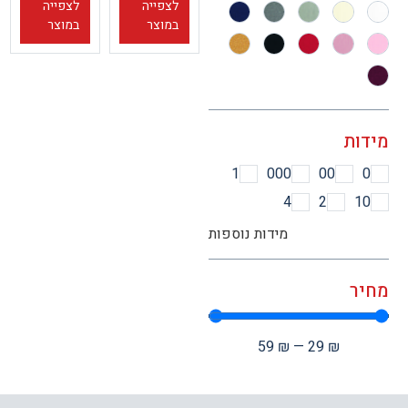
לצפייה
לצפייה
במוצר
במוצר
ות
1
000
00
4
2
1
מידות נוספות
ר
59
₪
—
29
₪