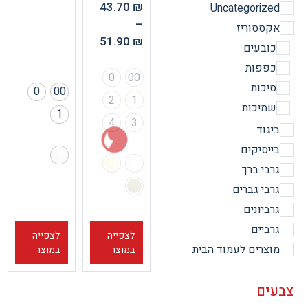
43.70
₪
Uncategorize
–
קססוריז
51.90
₪
ובעים
פפות
0
00
יכות
0
00
2
1
מיכות
1
4
3
יגוד
ייסיקים
רבי ברך
רבי גברים
רביונים
רביים
לצפייה
לצפייה
וצרים לעמוד הבית
במוצר
במוצר
ים