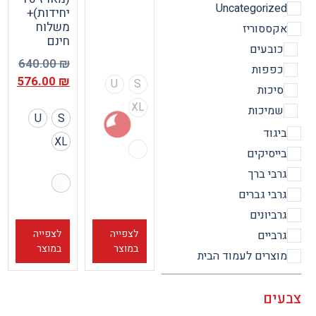
Uncategorize
יחידות)+
משלוח
קססוריז
חינם
ובעים
640.00
₪
פפות
576.00
₪
U
S
יכות
XL
מיכות
U
S
יגוד
XL
ייסיקים
רבי ברך
רבי גברים
רביונים
לצפייה
לצפייה
רביים
במוצר
במוצר
וצרים לעמוד הבית
ים