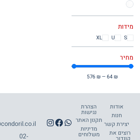
ות
XL
U
ר
576
₪
—
64
₪
אודות
הצהרת
נגישות
חנות
תקנון האתר
site@condoril.co.il
ירת קשר
מדיניות
צים את
משלוחים
02-
דור