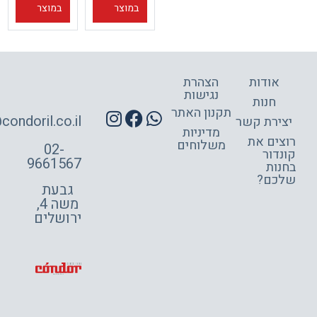
במוצר
במוצר
אודות
הצהרת
נגישות
חנות
תקנון האתר
site@condoril.co.il
ירת קשר
מדיניות
צים את
משלוחים
02-
דור
9661567
ות
כם?
גבעת
משה 4,
ירושלים