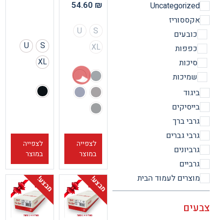
54.60
₪
Uncategorize
קססוריז
U
S
ובעים
U
S
XL
פפות
XL
יכות
מיכות
יגוד
ייסיקים
רבי ברך
רבי גברים
לצפייה
לצפייה
רביונים
במוצר
במוצר
רביים
וצרים לעמוד הבית
מבצע!
מבצע!
ים