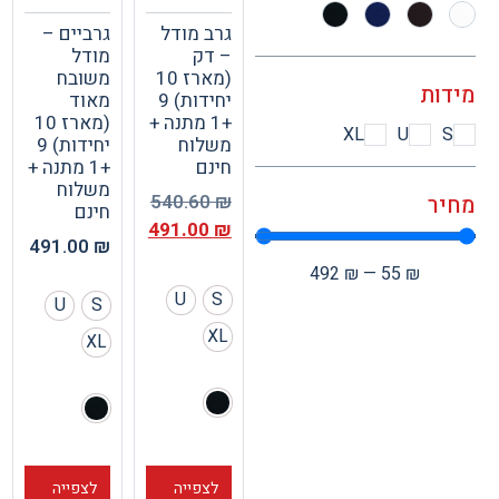
גרב מודל
גרביים –
– דק
מודל
(מארז 10
משובח
ות
יחידות) 9
מאוד
+1 מתנה +
(מארז 10
XL
U
משלוח
יחידות) 9
חינם
+1 מתנה +
משלוח
540.60
₪
ר
חינם
491.00
₪
491.00
₪
492
₪
—
55
₪
U
S
U
S
XL
XL
לצפייה
לצפייה