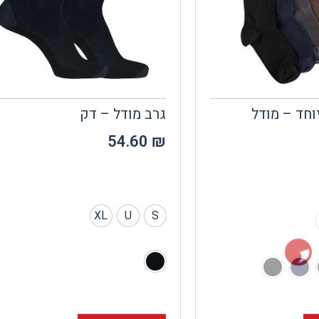
וחד – מודל
גרב מודל – דק
54.60
₪
XL
U
S