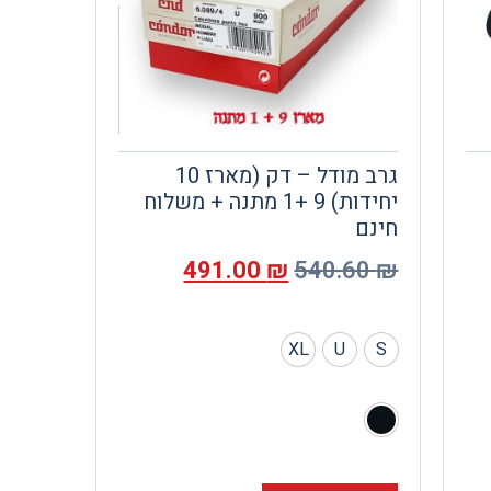
גרב מודל – דק (מארז 10
יחידות) 9 +1 מתנה + משלוח
חינם
491.00
₪
540.60
₪
XL
U
S