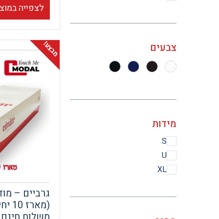
לצפייה במוצ
מבצע!
צבעים
מידות
S
U
XL
גרביים – מו
משלוח חינם