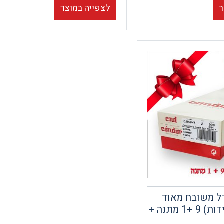
ר
לצפייה במוצר
דל משובח מאוד
(מארז 10 יחידות) 9 +1 מתנה +