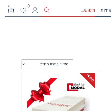
0
0
ודות
מבצע!