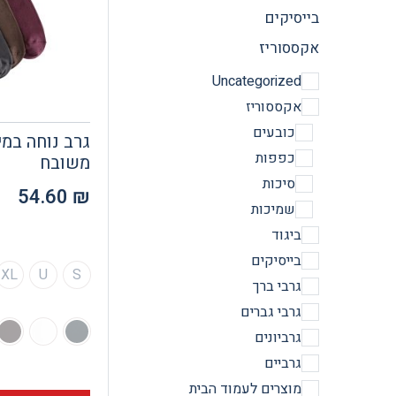
בייסיקים
אקססוריז
Uncategorized
אקססוריז
כובעים
גרב נוחה במי
כפפות
משובח
סיכות
54.60
₪
שמיכות
ביגוד
בייסיקים
XL
U
S
גרבי ברך
גרבי גברים
גרביונים
גרביים
מוצרים לעמוד הבית