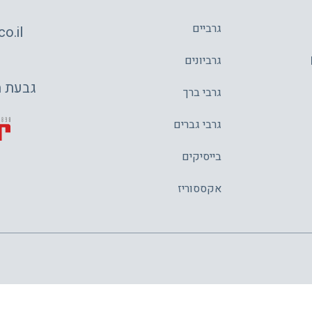
גרביים
o.il
גרביונים
גבעת משה 4,
גרבי ברך
גרבי גברים
בייסיקים
אקססוריז