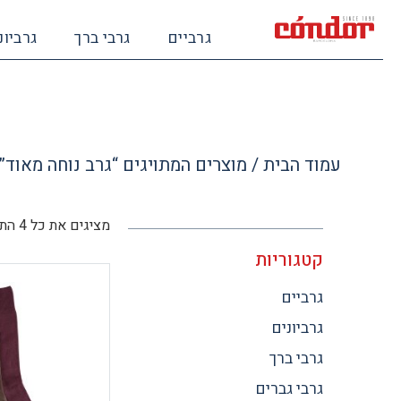
גרביים
גרבי ברך
גרביונ
עמוד הבית
/ מוצרים המתויגים “גרב נוחה מאוד”
מציגים את כל ⁦4⁩ התוצאות
קטגוריות
גרביים
גרביונים
גרבי ברך
גרבי גברים