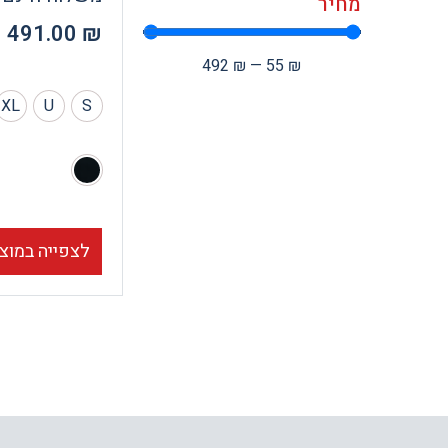
מחיר
491.00
₪
492
₪
—
55
₪
XL
U
S
לצפייה במוצ