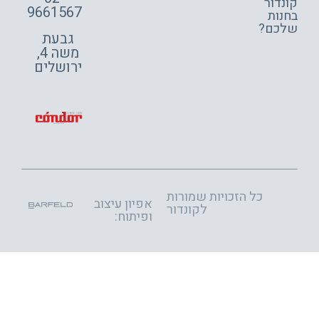
דור
9661567
ות
כם?
גבעת
משה 4,
ירושלים
כל הזכויות שמורות
אפיון עיצוב
לקונדור
ופיתוח: