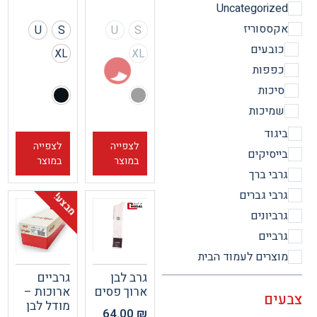
Uncategorize
קססוריז
U
S
U
S
ובעים
XL
XL
פפות
יכות
מיכות
יגוד
לצפייה
לצפייה
ייסיקים
במוצר
במוצר
רבי ברך
רבי גברים
מבצע!
רביונים
רביים
וצרים לעמוד הבית
גרב לבן
גרביים
ארוך פסים
ארוכות –
ים
מודל לבן
64.00
₪