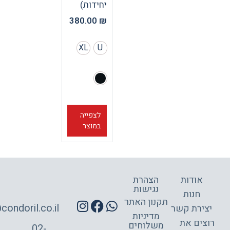
יחידות)
380.00
₪
XL
U
לצפייה
במוצר
אודות
הצהרת
נגישות
חנות
תקנון האתר
site@condoril.co.il
ירת קשר
מדיניות
צים את
משלוחים
02-