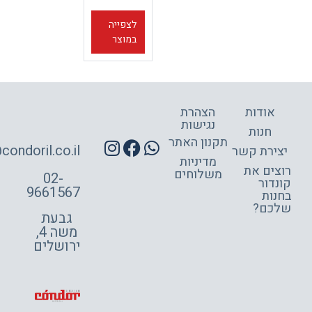
לצפייה
במוצר
אודות
הצהרת
נגישות
חנות
תקנון האתר
site@condoril.co.il
ירת קשר
מדיניות
צים את
משלוחים
02-
דור
9661567
ות
כם?
גבעת
משה 4,
ירושלים