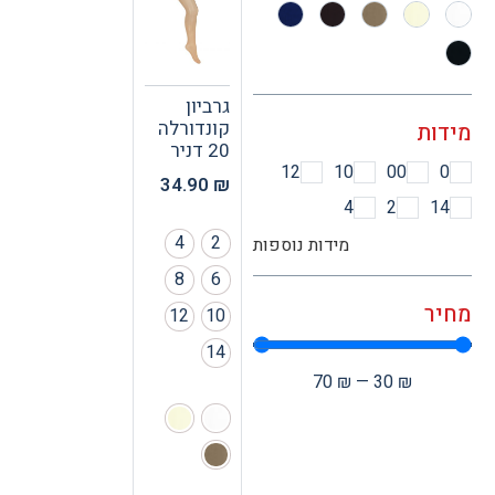
גרביון
קונדורלה
ות
20 דניר
12
10
00
34.90
₪
4
2
1
4
2
מידות נוספות
8
6
ר
12
10
14
70
₪
—
30
₪