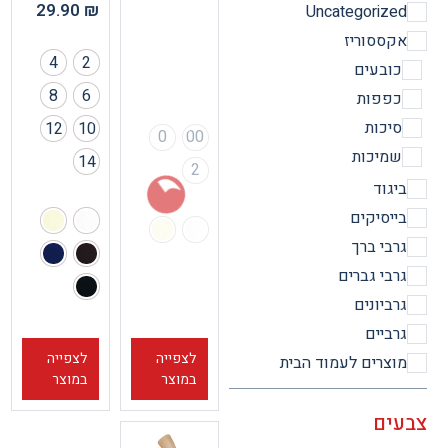
29.90
₪
Uncategorize
קססוריז
4
2
ובעים
8
6
פפות
יכות
12
10
0
00
מיכות
14
2
יגוד
ייסיקים
רבי ברך
רבי גברים
רביונים
רביים
לצפייה
לצפייה
וצרים לעמוד הבית
במוצר
במוצר
ים