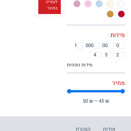
לצפייה
במוצר
ות
1
000
00
4
3
מידות נוספות
ר
50
₪
—
43
₪
אודות
הצהרת