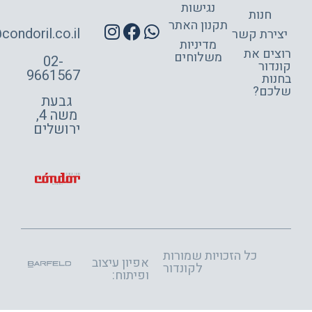
נגישות
חנות
תקנון האתר
site@condoril.co.il
ירת קשר
מדיניות
צים את
משלוחים
02-
דור
9661567
ות
כם?
גבעת
משה 4,
ירושלים
כל הזכויות שמורות
אפיון עיצוב
לקונדור
ופיתוח: