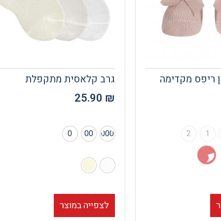
ן ריפס מקדימה
גרב קלאסית מתקפלת
25.90
₪
0
00
000
2
1
ר
לצפייה במוצר