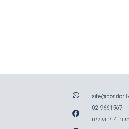
site@condoril.c
02-9661567
 ירושלים