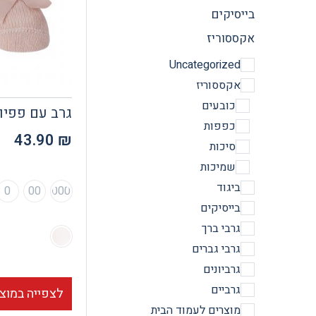
בייסיקים
אקססוריז
Uncategorized
אקססוריז
כובעים
גרב עם פפיו
כפפות
43.90
₪
סיכות
שמיכות
ביגוד
0
00
000
בייסיקים
גרבי ברך
גרבי גברים
גרביונים
גרביים
לצפייה במוצ
מוצרים לעמוד הבית