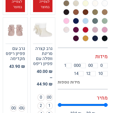
לצפייה
לצפייה
במוצר
במוצר
גרב קצרה
גרב עם
סריגת
פפיון ריפס
ות
וופלה עם
מקדימה
פפיון ריפס
1
000
00
43.90
₪
40.00
₪
14
12
1
–
מידות נוספות
44.90
₪
0
00
ר
2
1
00
000