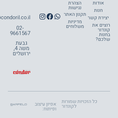
אודות
הצהרת
נגישות
חנות
תקנון האתר
site@condoril.co.il
ירת קשר
מדיניות
צים את
משלוחים
02-
דור
9661567
ות
כם?
גבעת
משה 4,
ירושלים
כל הזכויות שמורות
אפיון עיצוב
לקונדור
ופיתוח: