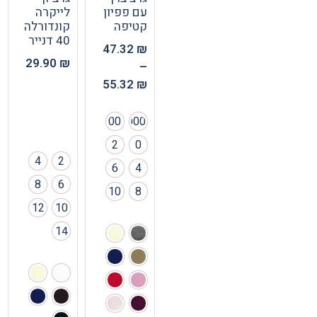
עם פפיון
לייקרה
קטיפה
קונדורלה
40 דנייר
47.32
₪
29.90
₪
–
55.32
₪
00
000
2
0
4
2
6
4
8
6
10
8
12
10
14