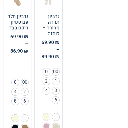
גרביון
גרביון חלק
תחרה
עם פפיון
מחורר –
ריפס בצד
כותנה
69.90
₪
69.90
₪
–
–
86.90
₪
89.90
₪
0
00
2
1
0
00
4
3
4
2
6
8
6