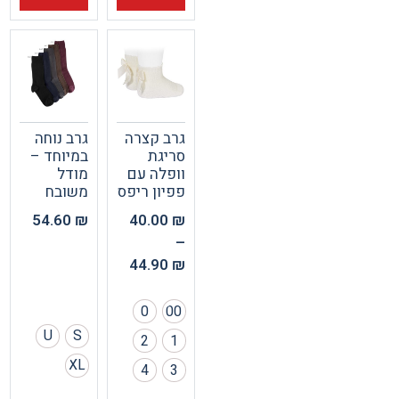
גרב קצרה
גרב נוחה
סריגת
במיוחד –
וופלה עם
מודל
פפיון ריפס
משובח
54.60
₪
40.00
₪
–
44.90
₪
0
00
U
S
2
1
XL
4
3