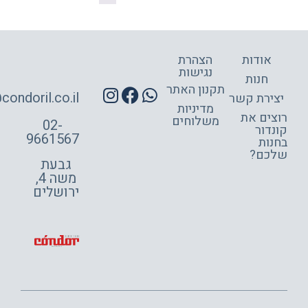
אודות
הצהרת
נגישות
חנות
תקנון האתר
site@condoril.co.il
ירת קשר
מדיניות
צים את
משלוחים
02-
דור
9661567
ות
כם?
גבעת
משה 4,
ירושלים