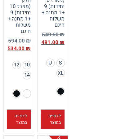
(מארז 10
חלק
יחידות) 9
(מארז 10
+1 מתנה +
יחידות) 9
משלוח
+1 מתנה +
חינם
משלוח
חינם
540.60
₪
594.00
₪
491.00
₪
534.00
₪
U
S
12
10
XL
14
לצפייה
לצפייה
במוצר
במוצר