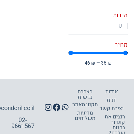
ות
ר
46
₪
—
36
₪
אודות
הצהרת
נגישות
חנות
תקנון האתר
site@condoril.co.il
ירת קשר
מדיניות
צים את
משלוחים
02-
דור
9661567
ות
כם?