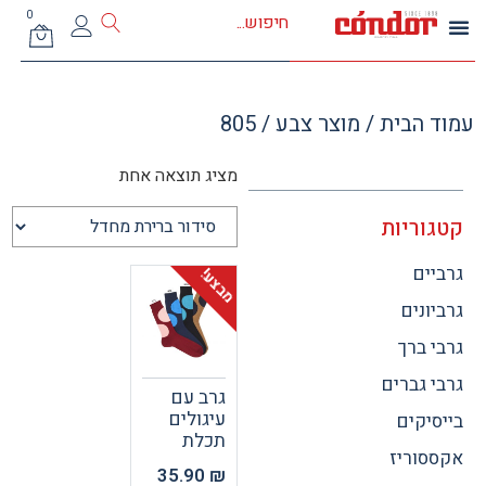
0
 הבית
/ מוצר צבע / 805
מציג תוצאה אחת
וריות
ים
מבצע!
ונים
 ברך
 גברים
גרב עם
עיגולים
יקים
תכלת
וריז
35.90
₪