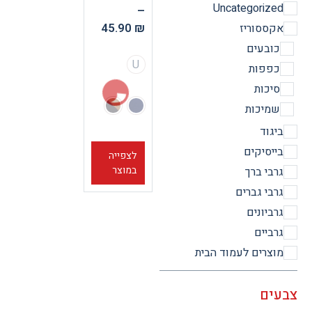
Uncategorize
–
45.90
₪
קססוריז
ובעים
U
פפות
יכות
מיכות
יגוד
ייסיקים
לצפייה
במוצר
רבי ברך
רבי גברים
רביונים
רביים
וצרים לעמוד הבית
ים