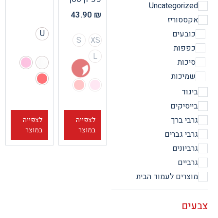
Uncategorize
43.90
₪
קססוריז
U
ובעים
S
XXS
פפות
L
יכות
מיכות
יגוד
ייסיקים
רבי ברך
לצפייה
לצפייה
במוצר
במוצר
רבי גברים
רביונים
רביים
וצרים לעמוד הבית
ים