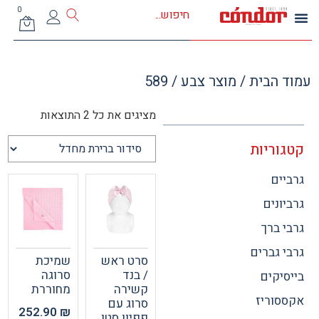
0
 הבית
/ מוצר צבע / 589
מציגים את כל ⁦2⁩ התוצאות
וריות
ים
ונים
 ברך
 גברים
סרט ראש
שמיכת
/ בנד
סרוגה
יקים
קשירה
מחוררת
וריז
סרוג עם
252.90
₪
פפיון סטן