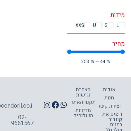
ות
XXS
U
S
ר
253
₪
—
44
₪
אודות
הצהרת
נגישות
חנות
תקנון האתר
site@condoril.co.il
ירת קשר
מדיניות
צים את
משלוחים
02-
דור
9661567
ות
כם?