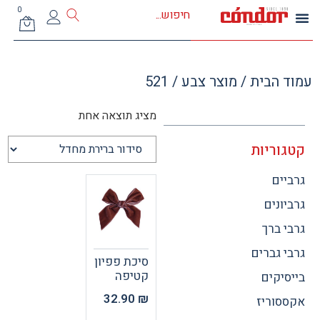
0
 הבית
/ מוצר צבע / 521
מציג תוצאה אחת
וריות
ים
ונים
 ברך
 גברים
סיכת פפיון
קטיפה
יקים
32.90
₪
וריז