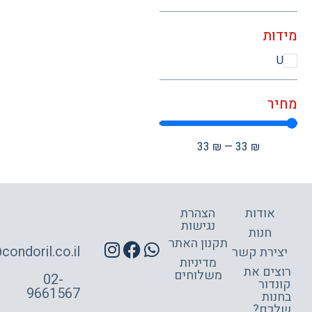
ות
ר
33
₪
—
33
₪
אודות
הצהרת
נגישות
חנות
תקנון האתר
site@condoril.co.il
ירת קשר
מדיניות
צים את
משלוחים
02-
דור
9661567
ות
כם?