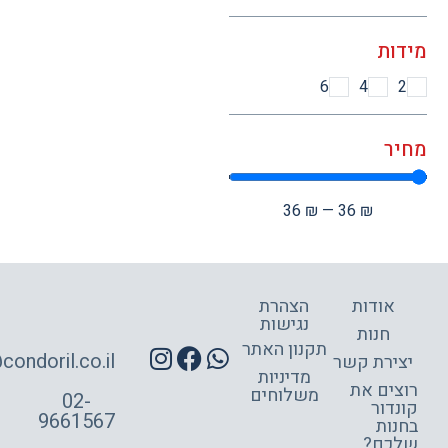
ות
6
4
ר
36
₪
—
36
₪
אודות
הצהרת
נגישות
חנות
תקנון האתר
site@condoril.co.il
ירת קשר
מדיניות
צים את
משלוחים
02-
דור
9661567
ות
כם?