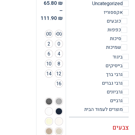
65.80
₪
Uncategorize
–
קססוריז
111.90
₪
ובעים
פפות
00
000
יכות
2
0
מיכות
6
4
יגוד
10
8
ייסיקים
14
12
רבי ברך
רבי גברים
16
רביונים
רביים
וצרים לעמוד הבית
ים