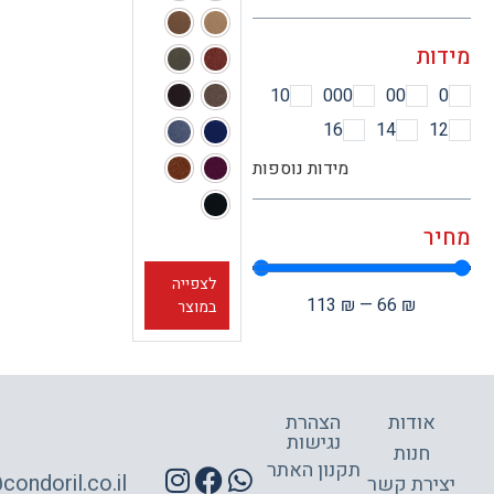
ות
10
000
00
16
14
1
מידות נוספות
ר
לצפייה
113
₪
—
66
₪
במוצר
אודות
הצהרת
נגישות
חנות
תקנון האתר
site@condoril.co.il
ירת קשר