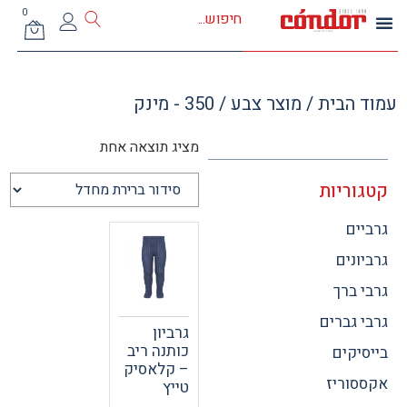
0
 הבית
/ מוצר צבע / 350 - מינק
מציג תוצאה אחת
וריות
ים
ונים
 ברך
 גברים
גרביון
כותנה ריב
יקים
– קלאסיק
וריז
טייץ