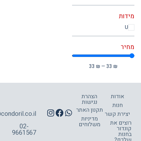
ות
ר
33
₪
—
33
₪
אודות
הצהרת
נגישות
חנות
תקנון האתר
site@condoril.co.il
ירת קשר
מדיניות
צים את
משלוחים
02-
דור
9661567
ות
כם?