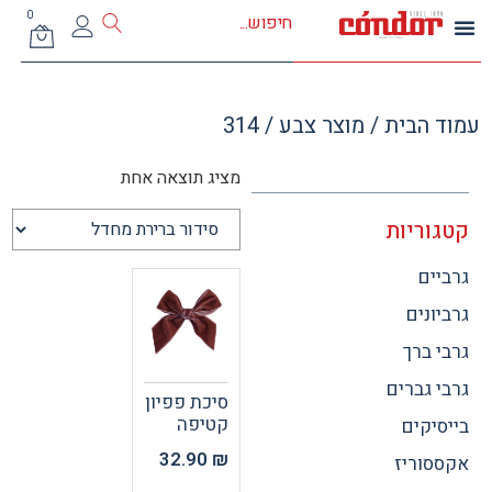
0
 הבית
/ מוצר צבע / 314
מציג תוצאה אחת
וריות
ים
ונים
 ברך
 גברים
סיכת פפיון
קטיפה
יקים
32.90
₪
וריז