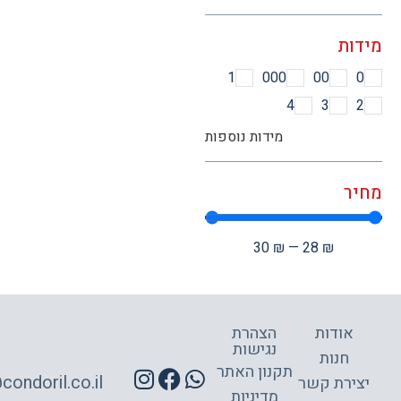
ות
1
000
00
4
3
מידות נוספות
ר
30
₪
—
28
₪
אודות
הצהרת
נגישות
חנות
תקנון האתר
site@condoril.co.il
ירת קשר
מדיניות