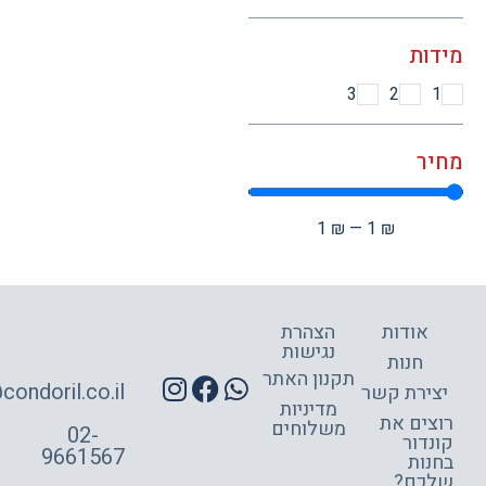
ות
3
2
ר
1
₪
—
1
₪
אודות
הצהרת
נגישות
חנות
תקנון האתר
site@condoril.co.il
ירת קשר
מדיניות
צים את
משלוחים
02-
דור
9661567
ות
כם?