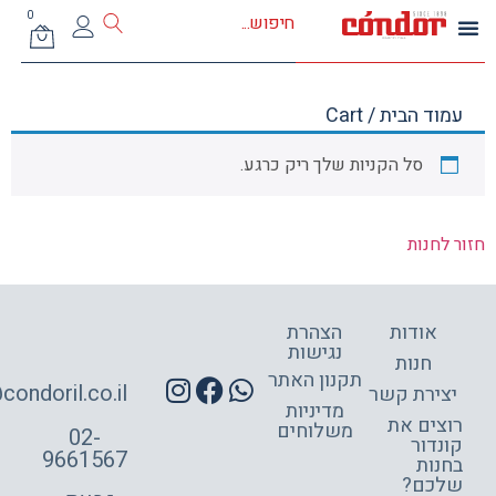
0
ד הבית
/ Cart
סל הקניות שלך ריק כרגע.
חנות
אודות
הצהרת
נגישות
חנות
תקנון האתר
site@condoril.co.il
ירת קשר
מדיניות
צים את
משלוחים
02-
דור
9661567
ות
כם?