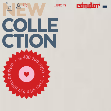
NEW
0
COLLE
CTION