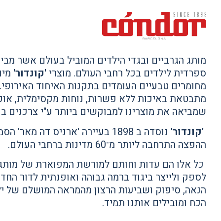
מותג הגרביים ובגדי הילדים המוביל בעולם אשר מבי
ספרדית לילדים בכל רחבי העולם. מוצרי
'קונדור'
מיו
מחומרים טבעיים העומדים בתקנות האיחוד האירופי. י
מתבטאת באיכות ללא פשרות, נוחות מקסימלית, אופנ
שמביאה את מוצרינו למבוקשים ביותר ע"י צרכנים בע
'קונדור'
נוסדה ב 1898 בעיירה 'ארניס דה מא
ההפצה התרחבה ליותר מ־60 מדינות ברחבי העולם.
כל אלו הם עדות וחותם למורשת המפוארת של מותג
לספק ולייצר ביגוד ברמה גבוהה ואופנתית לדור הח
הנאה, סיפוק ושביעות הרצון מהמראה המושלם של יל
הכח ומובילים אותנו תמיד.